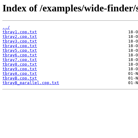
Index of /examples/wide-finder/s
../
tbray1.cpp.txt
tbray2.cpp.txt
tbray3.cpp.txt
tbray4.cpp.txt
tbray5.cpp.txt
tbray6.cpp.txt
tbray7.cpp.txt
tbray8.cpp.txt
tbray9.cpp.txt
tbrayA.cpp.txt
tbrayB.cpp.txt
tbrayB_parallel.cpp.txt